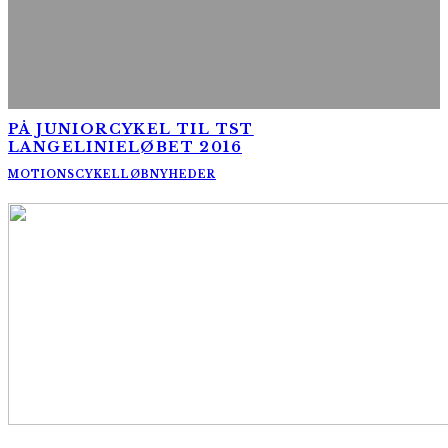
PÅ JUNIORCYKEL TIL TST
LANGELINIELØBET 2016
MOTIONSCYKELLØB
NYHEDER
AltomCykling.dk 2025 | Tel.: +45 23 49 19 39