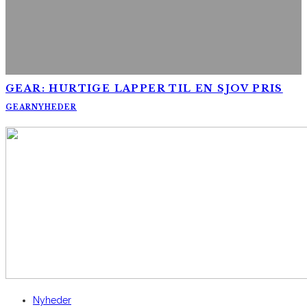
GEAR: HURTIGE LAPPER TIL EN SJOV PRIS
GEAR
NYHEDER
AltomCykling.dk 2025 | Tel.: +45 23 49 19 39
Nyheder