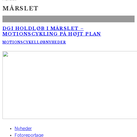
MÅRSLET
DGI HOLDLØB I MÅRSLET –
MOTIONSCYKLING PÅ HØJT PLAN
MOTIONSCYKELLØB
NYHEDER
AltomCykling.dk 2025 | Tel.: +45 23 49 19 39
Nyheder
Fotoreportage