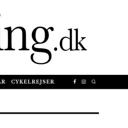
AR
CYKELREJSER