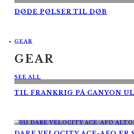
DØDE PØLSER TIL DØB
GEAR
GEAR
SEE ALL
TIL FRANKRIG PÅ CANYON UL
DARE VELOCITY ACE-AFO ER