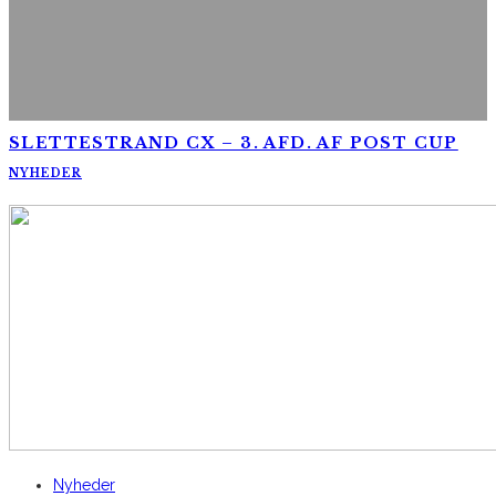
SLETTESTRAND CX – 3. AFD. AF POST CUP
NYHEDER
AltomCykling.dk 2025 | Tel.: +45 23 49 19 39
Nyheder