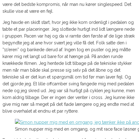
være det bedste kompromis, når man nu kører singlespeed. Det
skulle vise at være en fejl.
Jeg havde en skidt start, hvor jeg ikke kom ordenligt i pedalen og
tabte et par placeringer. Jeg slottede hurtigt ind lidt længere nede
i gruppen. Pacen var høj og da vi ramte den første af de lige stræk
begyndte jeg at ane hvor svært jeg ville få det. Folk satte den i
”11’eren” og bankede derud af. Ingen tog en puster og jeg måtte
kører mig ret langt ud bare for at hænge på. På anden runde
knækkede filmen. Jeg hentede lidt tilbage på de tekniske stykker
men når man både skal presse sig selv på det åbne og det
tekniske så er det kun et spørgsmål om tid før man laver fejl. Og
det gjorde jeg. Et lille offcamber sving fangede mig med pedalen
nede og jeg skred ud. Jeg var så hurtigt på cyklen jeg kunne, men
kom aldrig tilbage. Der er ingen der venter i cross. Jeg kunne ikke
give mig nær så meget på det flade længere og jeg endte med at
blive overhalet at endnu et par ryttere.
Simon nupper mig med en omgang, og mit race face løsner gr