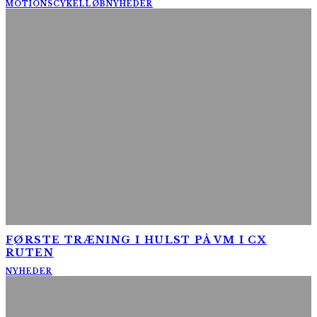
MOTIONSCYKELLØB
NYHEDER
FØRSTE TRÆNING I HULST PÅ VM I CX
RUTEN
NYHEDER