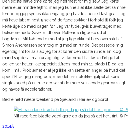
Den sidste halve time kørte jeg nærmest for mig selv. Jeg kørte
mere eller mindre fejlfrit, men jeg kunne slet ikke sætte det samme
tempo og jeg syntes ikke engang, jeg havde specielt lavt gear. Jeg
må have tabt mindst 15sek på de flade stykker i forhold til folk jeg
kørte lige op med dagen før. Jeg var tydeligvis blevet taget med
bukserne nede. Savet midt over. Rullende i ligpose ud af
bagdøren. Mit løb endte med at jeg lige akkurat blev overhalet af
Simon Andreassen som tog mig med en runde. Det passede mig
egentlig fint for så slap jeg for at kører den sidste runde. En klog
mand sagde, at man unægteligt vil komme til at køre dårlige løb
og jeg var heller ikke specielt tilfreds med min 11. plads i B da jeg
kom i mål. Problemet er at jeg ikke kan sætte en finger på hvad det
specifikt var jeg manglede, men det har nok ikke hjulpet at køre
singlespeed på en rute der var af de mere vekslende gearmæssigt
og havde få accelerationer.
Bedre held næste weekend på Sjælland i Herlev og Sorø!
Mit race face blødte yderligere op da jeg så det her… fint! © 
2014
A