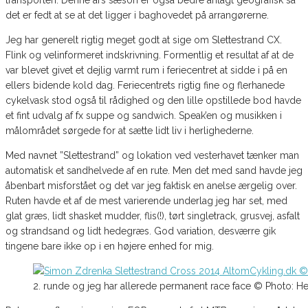
transporten. Denne års sæson er også bedre anlagt geografisk så
det er fedt at se at det ligger i baghovedet på arrangørerne.
Jeg har generelt rigtig meget godt at sige om Slettestrand CX.
Flink og velinformeret indskrivning. Formentlig et resultat af at de
var blevet givet et dejlig varmt rum i feriecentret at sidde i på en
ellers bidende kold dag. Feriecentrets rigtig fine og flerhanede
cykelvask stod også til rådighed og den lille opstillede bod havde
et fint udvalg af fx suppe og sandwich. Speak’en og musikken i
målområdet sørgede for at sætte lidt liv i herlighederne.
Med navnet ”Slettestrand” og lokation ved vesterhavet tænker man
automatisk et sandhelvede af en rute. Men det med sand havde jeg
åbenbart misforstået og det var jeg faktisk en anelse ærgelig over.
Ruten havde et af de mest varierende underlag jeg har set, med
glat græs, lidt shasket mudder, flis(!), tørt singletrack, grusvej, asfalt
og strandsand og lidt hedegræs. God variation, desværre gik
tingene bare ikke op i en højere enhed for mig.
2. runde og jeg har allerede permanent race face © Photo: H