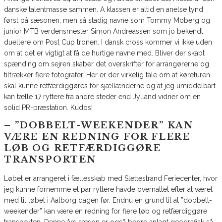
danske talentmasse sammen. A klassen er altid en anelse tynd
først på sæsonen, men så stadig navne som Tommy Moberg og
junior MTB verdensmester Simon Andreassen som jo bekendt
duellere om Post Cup tronen. I dansk cross kommer vi ikke uden
om at det er vigtigt at få de hurtige navne med. Bliver der skabt
spænding om sejren skaber det overskrifter for arrangørerne og
tiltrækker flere fotografer. Her er der virkelig tale om at køreturen
skal kunne retfærdiggøres for sjællænderne og at jeg umiddelbart
kan tælle 17 ryttere fra andre steder end Jylland vidner om en
solid PR-præstation. Kudos!
– ”DOBBELT-WEEKENDER” KAN
VÆRE EN REDNING FOR FLERE
LØB OG RETFÆRDIGGØRE
TRANSPORTEN
Løbet er arrangeret i fællesskab med Slettestrand Feriecenter, hvor
jeg kunne fornemme et par ryttere havde overnattet efter at været
med til løbet i Aalborg dagen før. Endnu en grund til at ”dobbelt-
weekender” kan være en redning for flere løb og retfærdiggøre