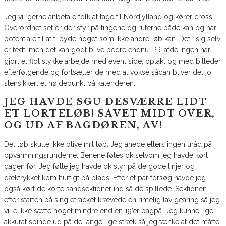
Jeg vil gerne anbefale folk at tage til Nordjylland og kører cross.
Overordnet set er der styr på tingene og ruterne både kan og har
potentiale til at tilbyde noget som ikke andre løb kan. Det i sig selv
er fedt, men det kan godt blive bedre endnu. PR-afdelingen har
gjort et flot stykke arbejde med event side, optakt og med billeder
efterfølgende og fortsætter de med at vokse sådan bliver det jo
stensikkert et højdepunkt på kalenderen.
JEG HAVDE SGU DESVÆRRE LIDT
ET LORTELØB! SAVET MIDT OVER,
OG UD AF BAGDØREN, AV!
Det løb skulle ikke blive mit løb. Jeg anede ellers ingen uråd på
opvarmningsrunderne. Benene føles ok selvom jeg havde kørt
dagen før. Jeg følte jeg havde ok styr på de gode linjer og
dæktrykket kom hurtigt på plads. Efter et par forsøg havde jeg
også kørt de korte sandsektioner ind så de spillede. Sektionen
efter starten på singletracket krævede en rimelig lav gearing så jeg
ville ikke sætte noget mindre end en 19’er bagpå. Jeg kunne lige
akkurat spinde ud på de lange lige stræk så jeg tænke at det måtte