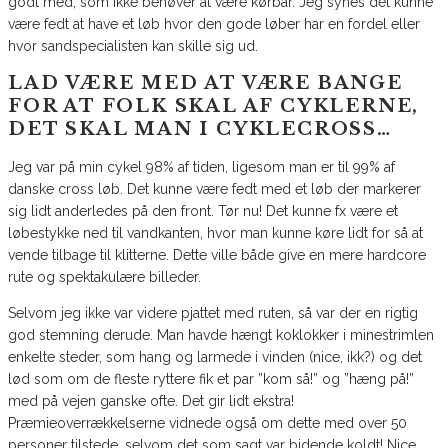
godt med, som ikke behøver at være kørbar. Jeg synes det kunne
være fedt at have et løb hvor den gode løber har en fordel eller
hvor sandspecialisten kan skille sig ud.
LAD VÆRE MED AT VÆRE BANGE
FOR AT FOLK SKAL AF CYKLERNE,
DET SKAL MAN I CYKLECROSS…
Jeg var på min cykel 98% af tiden, ligesom man er til 99% af
danske cross løb. Det kunne være fedt med et løb der markerer
sig lidt anderledes på den front. Tør nu! Det kunne fx være et
løbestykke ned til vandkanten, hvor man kunne køre lidt for så at
vende tilbage til klitterne. Dette ville både give en mere hardcore
rute og spektakulære billeder.
Selvom jeg ikke var videre pjattet med ruten, så var der en rigtig
god stemning derude. Man havde hængt koklokker i minestrimlen
enkelte steder, som hang og larmede i vinden (nice, ikk?) og det
lød som om de fleste ryttere fik et par ”kom så!” og ”hæng på!”
med på vejen ganske ofte. Det gir lidt ekstra!
Præmieoverrækkelserne vidnede også om dette med over 50
personer tilstede, selvom det som sagt var bidende koldt! Nice.