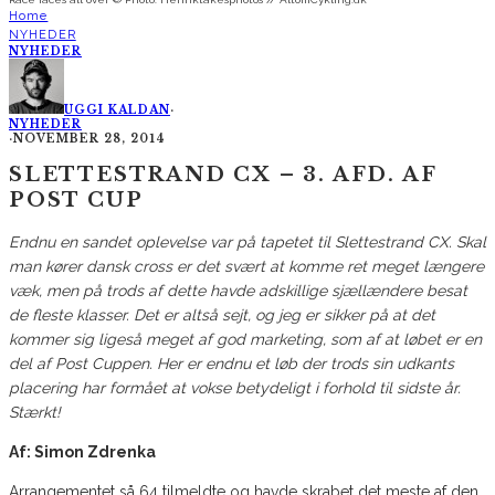
Home
NYHEDER
NYHEDER
UGGI KALDAN
·
NYHEDER
·
NOVEMBER 28, 2014
SLETTESTRAND CX – 3. AFD. AF
POST CUP
Endnu en sandet oplevelse var på tapetet til Slettestrand CX. Skal
man kører dansk cross er det svært at komme ret meget længere
væk, men på trods af dette havde adskillige sjællændere besat
de fleste klasser. Det er altså sejt, og jeg er sikker på at det
kommer sig ligeså meget af god marketing, som af at løbet er en
del af Post Cuppen. Her er endnu et løb der trods sin udkants
placering har formået at vokse betydeligt i forhold til sidste år.
Stærkt!
Af: Simon Zdrenka
Arrangementet så 64 tilmeldte og havde skrabet det meste af den