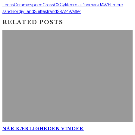
licens
Ceramicspeed
Cross
CX
Cyklecross
Danmark
JAWEL
mere
sand
nordjylland
Slettestrand
SRAM
Wafler
RELATED POSTS
NÅR KÆRLIGHEDEN VINDER