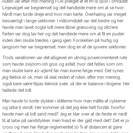
Ruten var efter min mening FOR præget af et MTB spor i området.
Linjevalget var begrænset og det handlede mere om at se hvor
hårdt man turde dreje end hvor man kørte. Overhaling var meget
besværligt i lange sektioner. I målområdet var det bedre og her
havde man lavet nogle lidt mere åbne græssving og 180’ere.
Farten var dog lav her og det handlede mere om at få en puster
inden den skulle trædes i gang igen. Forskellen på hurtig og
langsom her var begrænset, men dog en af de sjovere sektioner.
Trods variationen var det alligevel en utrolig powerorienteret rute
som havde 2x500m-ish grus og asfalt, hvor det føltes som om
man skulle køre 40-45kmt før man kunne følge med. Det synes
jeg faktisk er ok, men så skal resten af ruten, efter min mening,
også bare være tilpas teknisk svær, så der er balance i tingene. Her
haltede det lidt.
Man havde to korte stykker i klitterne hvor man måtte af cyklerne
og løbe ti skridt. Her kommer så det jeg ikke helt forstår, hvorfor
havde man så lidt sand med? Jeg er klar over at de fleste er nødt
til at løbe på sandstykker, men hvad er der galt med det? Det er jo
cross og man har ifølge reglementet 10 % af distancen at gøre