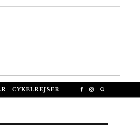
AR
CYKELREJSER