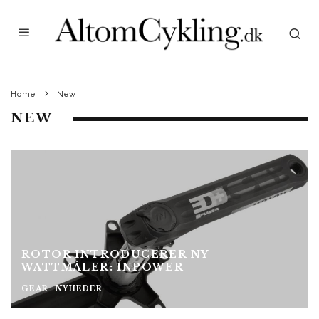
Home
New
NEW
ROTOR INTRODUCERER NY
WATTMÅLER: INPOWER
GEAR
NYHEDER