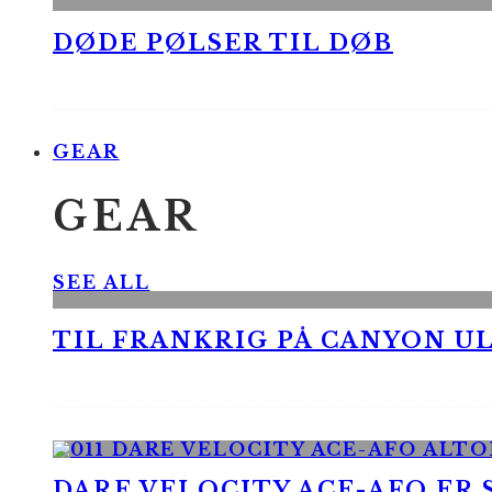
DØDE PØLSER TIL DØB
GEAR
GEAR
SEE ALL
TIL FRANKRIG PÅ CANYON UL
DARE VELOCITY ACE-AFO ER