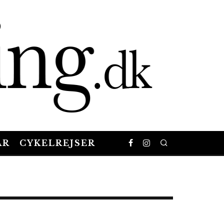
AR
CYKELREJSER