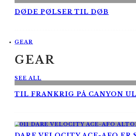
DØDE PØLSER TIL DØB
GEAR
GEAR
SEE ALL
TIL FRANKRIG PÅ CANYON UL
DARE VELOCITY ACE-AFO ER