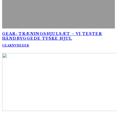
GEAR: TRÆNINGSHJULSÆT – VI TESTER
HÅNDBYGGEDE TYSKE HJUL
GEAR
NYHEDER
AltomCykling.dk 2025 | Tel.: +45 23 49 19 39