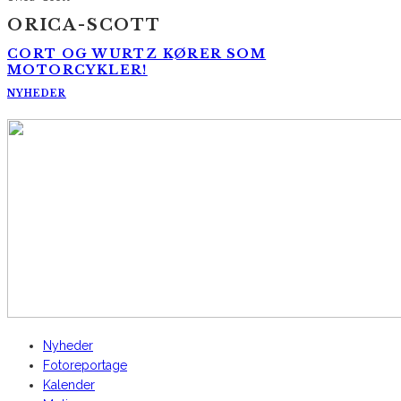
ORICA-SCOTT
CORT OG WURTZ KØRER SOM
MOTORCYKLER!
NYHEDER
AltomCykling.dk 2025 | Tel.: +45 23 49 19 39
Nyheder
Fotoreportage
Kalender