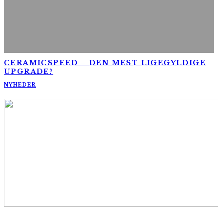
CERAMICSPEED – DEN MEST LIGEGYLDIGE
UPGRADE?
NYHEDER
AltomCykling.dk 2025 | Tel.: +45 23 49 19 39