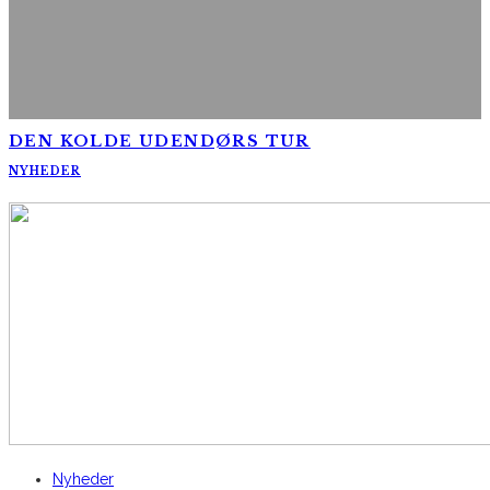
DEN KOLDE UDENDØRS TUR
NYHEDER
AltomCykling.dk 2025 | Tel.: +45 23 49 19 39
Nyheder