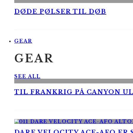
DØDE PØLSER TIL DØB
GEAR
GEAR
SEE ALL
TIL FRANKRIG PÅ CANYON UL
DARE VELOCITY ACE-AFO ER