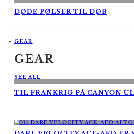
DØDE PØLSER TIL DØB
GEAR
GEAR
SEE ALL
TIL FRANKRIG PÅ CANYON UL
DARE VELOCITY ACE-AFO ER