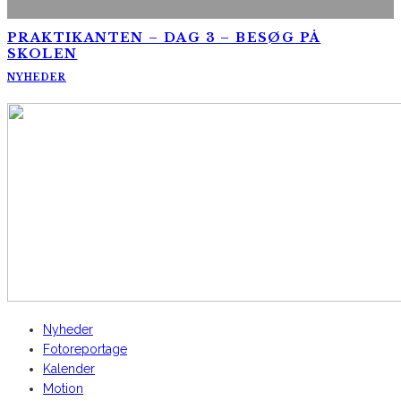
PRAKTIKANTEN – DAG 3 – BESØG PÅ
SKOLEN
NYHEDER
AltomCykling.dk 2025 | Tel.: +45 23 49 19 39
Nyheder
Fotoreportage
Kalender
Motion