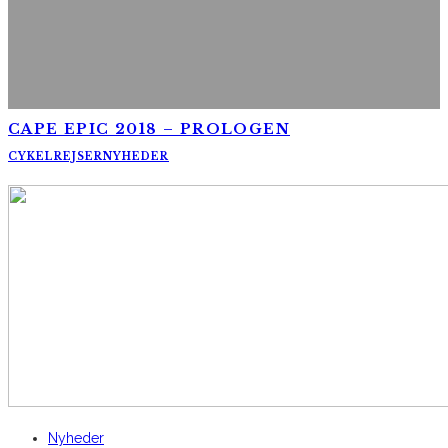
CAPE EPIC 2018 – PROLOGEN
CYKELREJSER
NYHEDER
AltomCykling.dk 2025 | Tel.: +45 23 49 19 39
Nyheder