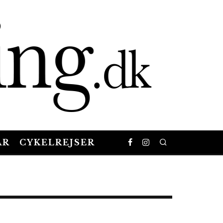
AR
CYKELREJSER