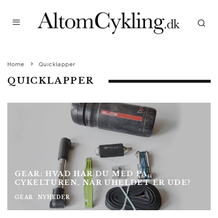
Home
Quicklapper
QUICKLAPPER
GEAR: HVAD HAR DU MED PÅ
CYKELTUREN, NÅR UHELDET ER UDE?
GEAR
NYHEDER