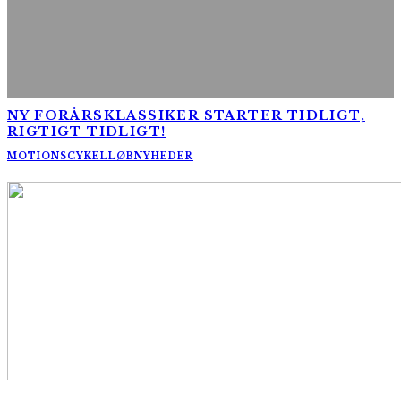
NY FORÅRSKLASSIKER STARTER TIDLIGT,
RIGTIGT TIDLIGT!
MOTIONSCYKELLØB
NYHEDER
AltomCykling.dk 2025 | Tel.: +45 23 49 19 39