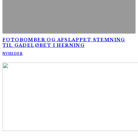
FOTOBOMBER OG AFSLAPPET STEMNING
TIL GADELØBET I HERNING
NYHEDER
AltomCykling.dk 2025 | Tel.: +45 23 49 19 39