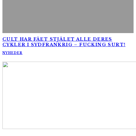
CULT HAR FÅET STJÅLET ALLE DERES
CYKLER I SYDFRANKRIG – FUCKING SURT!
NYHEDER
AltomCykling.dk 2025 | Tel.: +45 23 49 19 39