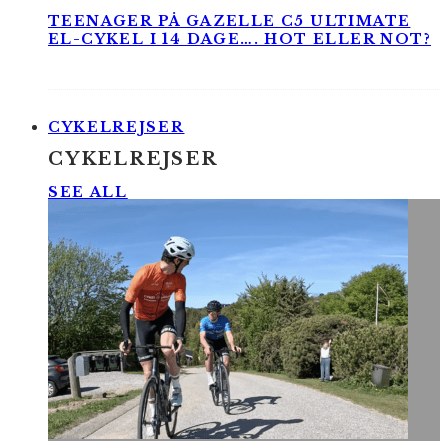
TEENAGER PÅ GAZELLE C5 ULTIMATE
EL-CYKEL I 14 DAGE…. HOT ELLER NOT?
CYKELREJSER
CYKELREJSER
SEE ALL