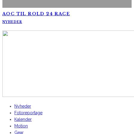
AOC TIL ROLD 24 RACE
NYHEDER
AltomCykling.dk 2025 | Tel.: +45 23 49 19 39
Nyheder
Fotoreportage
Kalender
Motion
Gear