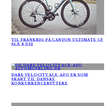
TIL FRANKRIG PÅ CANYON ULTIMATE CF
SLX 8 DI2
DARE VELOCITY ACE-AFO ER SOM
SKABT TIL DANSKE
KONKURRENCERYTTERE