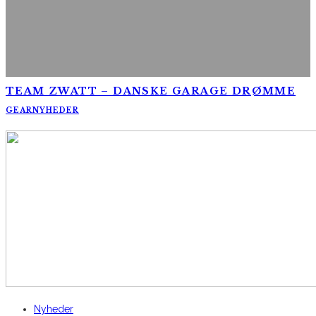
TEAM ZWATT – DANSKE GARAGE DRØMME
GEAR
NYHEDER
AltomCykling.dk 2025 | Tel.: +45 23 49 19 39
Nyheder