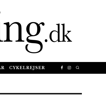
AR
CYKELREJSER