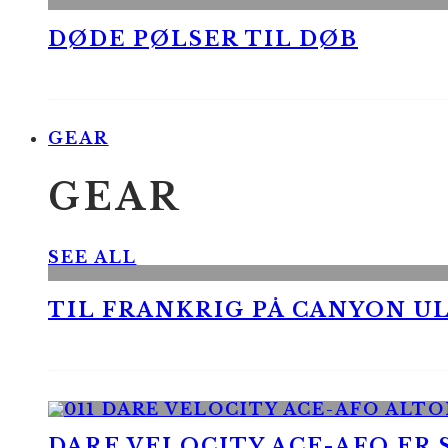
DØDE PØLSER TIL DØB
GEAR
GEAR
SEE ALL
TIL FRANKRIG PÅ CANYON UL
DARE VELOCITY ACE-AFO ER