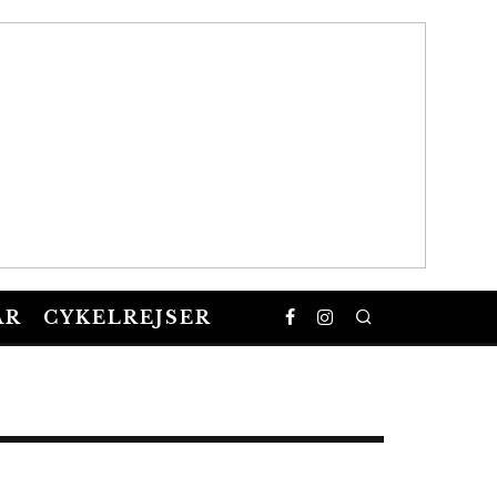
AR
CYKELREJSER