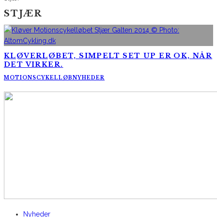
STJÆR
KLØVERLØBET, SIMPELT SET UP ER OK, NÅR
DET VIRKER.
MOTIONSCYKELLØB
NYHEDER
AltomCykling.dk 2025 | Tel.: +45 23 49 19 39
Nyheder