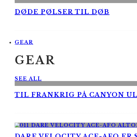
DØDE PØLSER TIL DØB
GEAR
GEAR
SEE ALL
TIL FRANKRIG PÅ CANYON UL
DARE VELOCITY ACE-AFO ER