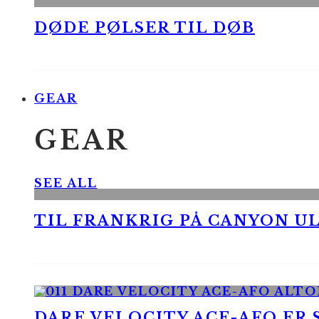
DØDE PØLSER TIL DØB
GEAR
GEAR
SEE ALL
TIL FRANKRIG PÅ CANYON UL
DARE VELOCITY ACE-AFO ER