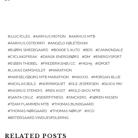
222CYCLES
AARHUS MOTION
AARHUS MTB
AARHUS OSTEOPATI
ANGELO KØLETEKNIK
BJØRN SMEDEGAARD
BONDE´S AUTO
BOS
CANNONDALE
CYCLINGFREAK
DANSK ENERGIBØRS
DM
ENERGYSPORT
ESBEN THEIBEL
FREDERIKSHØJ CC
HIGH5
IDPOET
LUKAS DAMSHOLDT
MARATHON
MARSELISBORG MTB MARATHON
MAXXIS
MORGAN BLUE
NICKLAS BOLS
NORPARQUET
OLE JESPERSEN
QUICK PAY
RASMUS STENDYS
REN KOST
ROLD SKOV MTB
SANTA CRUZ
SEIERFITNESS
SNICKERS
SØREN NISSEN
TEAM FLAMMEN MTB
THOMAS BUNDGAARD
THOMAS NØRGAARD
THOMAS NØRUP
XCO
ØSTERGAARD VINDUESPOLERING
RELATED POSTS