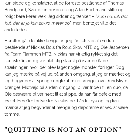
kun sidde og konstatere, at de forreste bestående af Thomas
Bundgaard, Svendsen brødrene og Allan Bachmann stille og
roligt bare kører væk. Jeg sidder og tænker: – ”
kom nu, luk det
hul, der er jo kun 20-30 meter op
”, men bentøjet ville det
anderledes.
Herefter går der ikke længe før jeg får selskab af en duo
bestående af Nicklas Bols fra Rold Skov MTB og Ole Jespersen
fra Team Flammen MTB. Nicklas har virkelig rykket sig det
seneste årstid og var ufattelig stærkt på især de flade
strækninger, hvor der blev taget nogle monster føringer. Dog
kan jeg mærke på vej ud på anden omgang, at jeg er mærket og
jeg begynder at springe nogle af mine føringer over (undskyld
drenge). Midtvejs på anden omgang, bliver trioen til en duo, da
Ole desværre bliver nødt til at slippe, da han får defekt med
cykel. Herefter fortsætter Nicklas det hårde tryk og jeg kan
mærke at jeg begynder at hænge og depoterne er ved at være
tomme.
”QUITTING IS NOT AN OPTION”