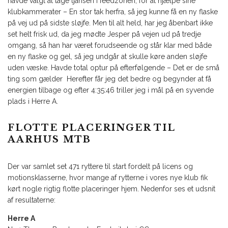
havde valgt at tage tjansen i feedzonen, for at hjælpe sine
klubkammerater – En stor tak herfra, så jeg kunne få en ny flaske
på vej ud på sidste sløjfe. Men til alt held, har jeg åbenbart ikke
set helt frisk ud, da jeg mødte Jesper på vejen ud på tredje
omgang, så han har været forudseende og står klar med både
en ny flaske og gel, så jeg undgår at skulle køre anden sløjfe
uden væske. Havde total optur på efterfølgende – Det er de små
ting som gælder Herefter får jeg det bedre og begynder at få
energien tilbage og efter 4:35:46 triller jeg i mål på en syvende
plads i Herre A.
FLOTTE PLACERINGER TIL
AARHUS MTB
Der var samlet set 471 ryttere til start fordelt på licens og
motionsklasserne, hvor mange af rytterne i vores nye klub fik
kørt nogle rigtig flotte placeringer hjem. Nedenfor ses et udsnit
af resultaterne:
Herre A