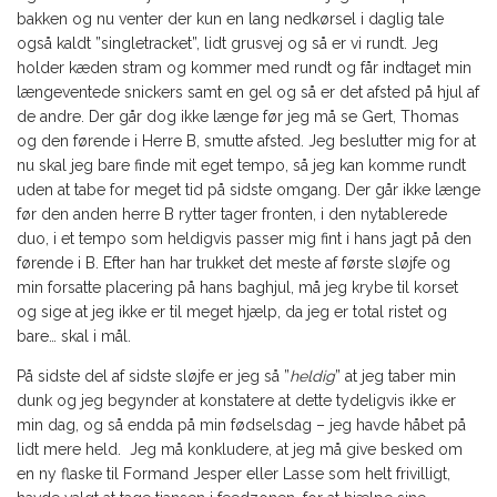
bakken og nu venter der kun en lang nedkørsel i daglig tale
også kaldt ”singletracket”, lidt grusvej og så er vi rundt. Jeg
holder kæden stram og kommer med rundt og får indtaget min
længeventede snickers samt en gel og så er det afsted på hjul af
de andre. Der går dog ikke længe før jeg må se Gert, Thomas
og den førende i Herre B, smutte afsted. Jeg beslutter mig for at
nu skal jeg bare finde mit eget tempo, så jeg kan komme rundt
uden at tabe for meget tid på sidste omgang. Der går ikke længe
før den anden herre B rytter tager fronten, i den nytablerede
duo, i et tempo som heldigvis passer mig fint i hans jagt på den
førende i B. Efter han har trukket det meste af første sløjfe og
min forsatte placering på hans baghjul, må jeg krybe til korset
og sige at jeg ikke er til meget hjælp, da jeg er total ristet og
bare… skal i mål.
På sidste del af sidste sløjfe er jeg så ”
heldig
” at jeg taber min
dunk og jeg begynder at konstatere at dette tydeligvis ikke er
min dag, og så endda på min fødselsdag – jeg havde håbet på
lidt mere held. Jeg må konkludere, at jeg må give besked om
en ny flaske til Formand Jesper eller Lasse som helt frivilligt,