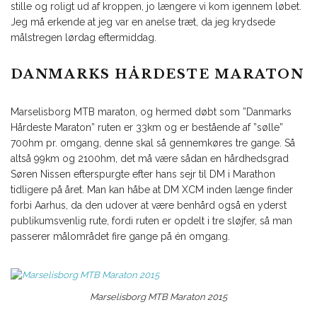
stille og roligt ud af kroppen, jo længere vi kom igennem løbet.
Jeg må erkende at jeg var en anelse træt, da jeg krydsede
målstregen lørdag eftermiddag.
DANMARKS HÅRDESTE MARATON
Marselisborg MTB maraton, og hermed døbt som ”Danmarks
Hårdeste Maraton” ruten er 33km og er bestående af ”sølle”
700hm pr. omgang, denne skal så gennemkøres tre gange. Så
altså 99km og 2100hm, det må være sådan en hårdhedsgrad
Søren Nissen efterspurgte efter hans sejr til DM i Marathon
tidligere på året. Man kan håbe at DM XCM inden længe finder
forbi Aarhus, da den udover at være benhård også en yderst
publikumsvenlig rute, fordi ruten er opdelt i tre sløjfer, så man
passerer målområdet fire gange på én omgang.
Marselisborg MTB Maraton 2015