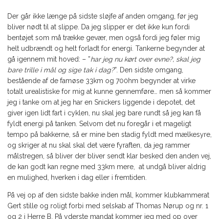
Der går ikke længe på sidste sløjfe af anden omgang, før jeg
bliver nødt til at slippe. Da jeg slipper er det ikke kun fordi
bentøjet som må trække gevær, men også fordi jeg føler mig
helt udbrændt og helt forladt for energi. Tankerne begynder at
gå igennem mit hoved: – ”
har jeg nu kørt over evne?, skal jeg
bare trille i mål og sige tak i dag?
”. Den sidste omgang,
bestående af de famøse 33km og 700hm begynder at virke
totalt urealistiske for mig at kunne gennemføre… men så kommer
jeg i tanke om at jeg har en Snickers liggende i depotet, det
giver igen lidt fart i cyklen, nu skal jeg bare rundt så jeg kan få
fyldt energi på tanken. Selvom det nu foregår i et mageligt
tempo på bakkerne, så er mine ben stadig fyldt med mælkesyre,
og skriger at nu skal skal det være fyraften, da jeg rammer
målstregen, så bliver der bliver sendt klar besked den anden vej,
de kan godt kan regne med 33km mere, at undgå bliver aldrig
en mulighed, hverken i dag eller i fremtiden.
På vej op af den sidste bakke inden mål, kommer klubkammerat
Gert stille og roligt forbi med selskab af Thomas Nørup og nr. 1
og 2 i Herre B. På yderste mandat kommer jeg med op over