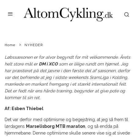
UGGI KALDAN
·
NYHEDER
·
MAY 21, 2015
Marselisborg MTB Maraton 2015 Esben Theibel er ved at være lidt træt
MARSELISBORG MTB
MARATON
Home
NYHEDER
Løbssæsonen er for alvor begyndt for mit velkommende. Årets
helt store mål er
DM i XCO
som er liiiige rundt om hjørnet. Jeg
har præsteret på det jævne i den første del af sæsonen, derfor
var det befriende at jeg i sidste weekends SramLiga i Kolding,
mærkede en markant fremgang i et stærkt internationalt felt.
Det er fedt når ens hårde træning, begynder at give pote og
kommer til sin ret.
Af: Esben Thiebel
Det var derfor med optimisme og begejstring, at jeg så frem til
lørdagens
Marselisborg MTB maraton
, og så endda på
hjemmebane. Denne optimisme skulle senere vise sig at sivede