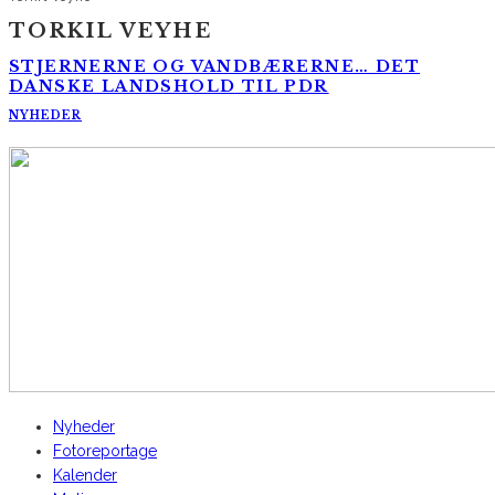
TORKIL VEYHE
STJERNERNE OG VANDBÆRERNE… DET
DANSKE LANDSHOLD TIL PDR
NYHEDER
AltomCykling.dk 2025 | Tel.: +45 23 49 19 39
Nyheder
Fotoreportage
Kalender