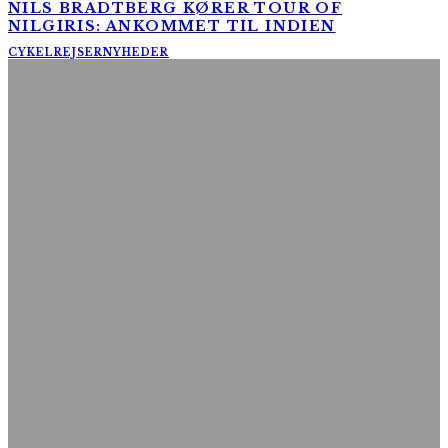
NILS BRADTBERG KØRER TOUR OF
NILGIRIS: ANKOMMET TIL INDIEN
CYKELREJSER
NYHEDER