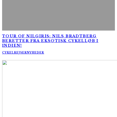
TOUR OF NILGIRIS: NILS BRADTBERG
BERETTER FRA EKSOTISK CYKELLØB I
INDIEN!
CYKELREJSER
NYHEDER
AltomCykling.dk 2025 | Tel.: +45 23 49 19 39