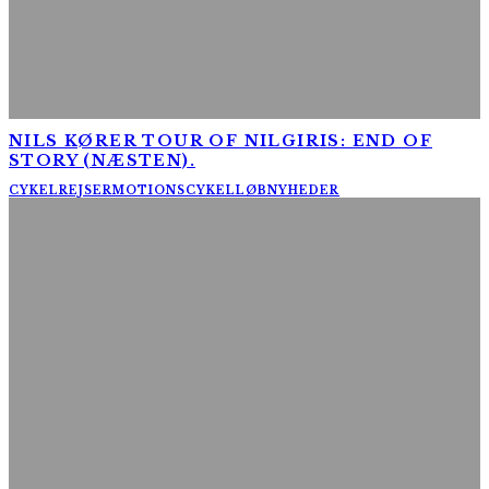
NILS KØRER TOUR OF NILGIRIS: END OF
STORY (NÆSTEN).
CYKELREJSER
MOTIONSCYKELLØB
NYHEDER