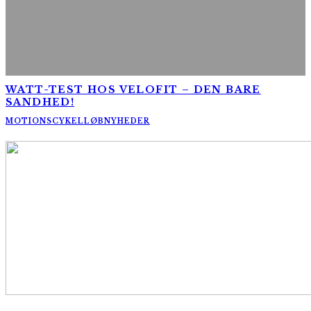
WATT-TEST HOS VELOFIT – DEN BARE
SANDHED!
MOTIONSCYKELLØB
NYHEDER
AltomCykling.dk 2025 | Tel.: +45 23 49 19 39