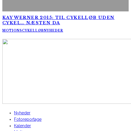
KAY WERNER 2015: TIL CYKELLØB UDEN
CYKEL… NÆSTEN DA
MOTIONSCYKELLØB
NYHEDER
AltomCykling.dk 2025 | Tel.: +45 23 49 19 39
Nyheder
Fotoreportage
Kalender