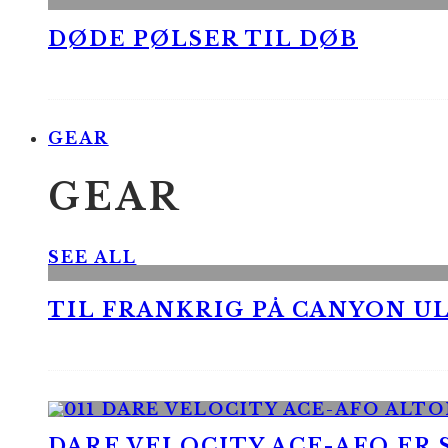
DØDE PØLSER TIL DØB
GEAR
GEAR
SEE ALL
TIL FRANKRIG PÅ CANYON UL
DARE VELOCITY ACE-AFO ER