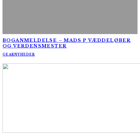
BOGANMELDELSE – MADS P VÆDDELØBER
OG VERDENSMESTER
GEAR
NYHEDER
AltomCykling.dk 2025 | Tel.: +45 23 49 19 39