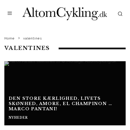
Home
valentines
VALENTINES
DEN STORE KÆRLIGHED, LIVETS
SKØNHED, AMORE, EL CHAMPINON …
MARCO PANTANI!
NYHEDER