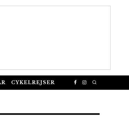
AR
CYKELREJSER