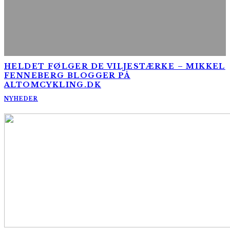
HELDET FØLGER DE VILJESTÆRKE – MIKKEL
FENNEBERG BLOGGER PÅ
ALTOMCYKLING.DK
NYHEDER
AltomCykling.dk 2025 | Tel.: +45 23 49 19 39