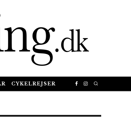
AR
CYKELREJSER