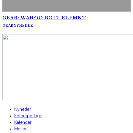
GEAR: WAHOO BOLT ELEMNT
GEAR
NYHEDER
AltomCykling.dk 2025 | Tel.: +45 23 49 19 39
Nyheder
Fotoreportage
Kalender
Motion