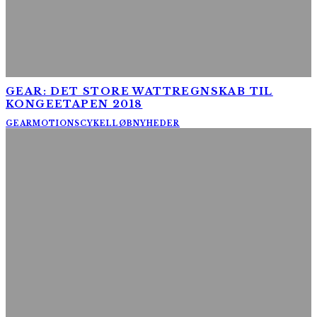
GEAR: DET STORE WATTREGNSKAB TIL
KONGEETAPEN 2018
GEAR
MOTIONSCYKELLØB
NYHEDER