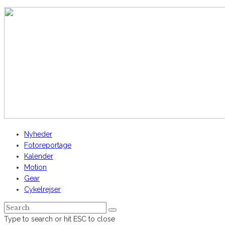
AltomCykling.dk 2025 | Tel.: +45 23 49 19 39
Nyheder
Fotoreportage
Kalender
Motion
Gear
Cykelrejser
Type to search or hit ESC to close