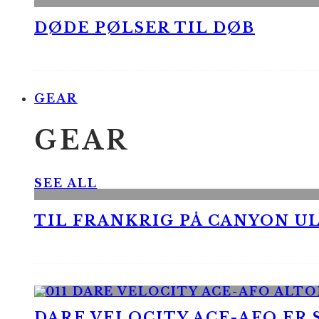
DØDE PØLSER TIL DØB
GEAR
GEAR
SEE ALL
TIL FRANKRIG PÅ CANYON UL
DARE VELOCITY ACE-AFO ER