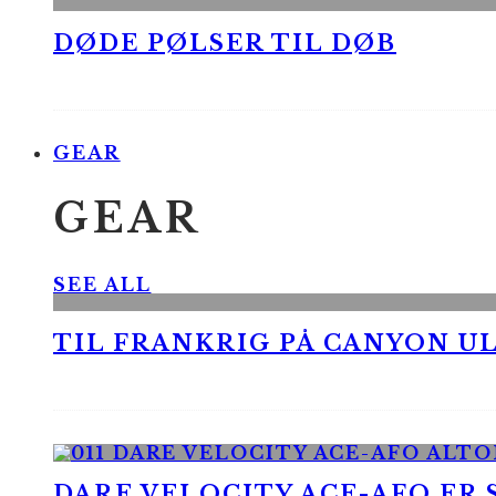
DØDE PØLSER TIL DØB
GEAR
GEAR
SEE ALL
TIL FRANKRIG PÅ CANYON UL
DARE VELOCITY ACE-AFO ER