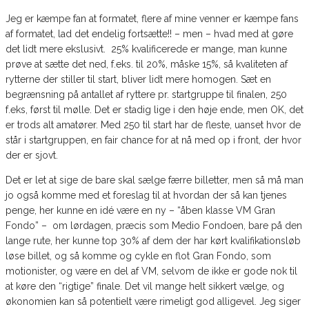
Jeg er kæmpe fan at formatet, flere af mine venner er kæmpe fans
af formatet, lad det endelig fortsætte!! – men – hvad med at gøre
det lidt mere ekslusivt. 25% kvalificerede er mange, man kunne
prøve at sætte det ned, f.eks. til 20%, måske 15%, så kvaliteten af
rytterne der stiller til start, bliver lidt mere homogen. Sæt en
begrænsning på antallet af ryttere pr. startgruppe til finalen, 250
f.eks, først til mølle. Det er stadig lige i den høje ende, men OK, det
er trods alt amatører. Med 250 til start har de fleste, uanset hvor de
står i startgruppen, en fair chance for at nå med op i front, der hvor
der er sjovt.
Det er let at sige de bare skal sælge færre billetter, men så må man
jo også komme med et foreslag til at hvordan der så kan tjenes
penge, her kunne en idé være en ny – “åben klasse VM Gran
Fondo” – om lørdagen, præcis som Medio Fondoen, bare på den
lange rute, her kunne top 30% af dem der har kørt kvalifikationsløb
løse billet, og så komme og cykle en flot Gran Fondo, som
motionister, og være en del af VM, selvom de ikke er gode nok til
at køre den “rigtige” finale. Det vil mange helt sikkert vælge, og
økonomien kan så potentielt være rimeligt god alligevel. Jeg siger