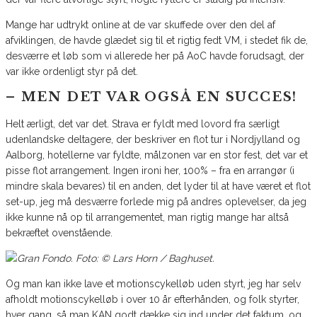
Mange har udtrykt online at de var skuffede over den del af
afviklingen, de havde glædet sig til et rigtig fedt VM, i stedet fik de,
desværre et løb som vi allerede her på AoC havde forudsagt, der
var ikke ordenligt styr på det.
– MEN DET VAR OGSÅ EN SUCCES!
Helt ærligt, det var det. Strava er fyldt med lovord fra særligt
udenlandske deltagere, der beskriver en flot tur i Nordjylland og
Aalborg, hotellerne var fyldte, målzonen var en stor fest, det var et
pisse flot arrangement. Ingen ironi her, 100% – fra en arrangør (i
mindre skala bevares) til en anden, det lyder til at have været et flot
set-up, jeg må desværre forlede mig på andres oplevelser, da jeg
ikke kunne nå op til arrangementet, man rigtig mange har altså
bekræftet ovenstående.
Og man kan ikke lave et motionscykelløb uden styrt, jeg har selv
afholdt motionscykelløb i over 10 år efterhånden, og folk styrter,
hver gang, så man KAN godt dække sig ind under det faktum, og