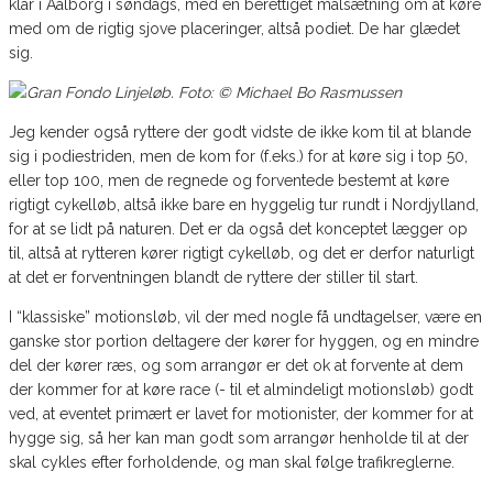
klar i Aalborg i søndags, med en berettiget målsætning om at køre
med om de rigtig sjove placeringer, altså podiet. De har glædet
sig.
Jeg kender også ryttere der godt vidste de ikke kom til at blande
sig i podiestriden, men de kom for (f.eks.) for at køre sig i top 50,
eller top 100, men de regnede og forventede bestemt at køre
rigtigt cykelløb, altså ikke bare en hyggelig tur rundt i Nordjylland,
for at se lidt på naturen. Det er da også det konceptet lægger op
til, altså at rytteren kører rigtigt cykelløb, og det er derfor naturligt
at det er forventningen blandt de ryttere der stiller til start.
I “klassiske” motionsløb, vil der med nogle få undtagelser, være en
ganske stor portion deltagere der kører for hyggen, og en mindre
del der kører ræs, og som arrangør er det ok at forvente at dem
der kommer for at køre race (- til et almindeligt motionsløb) godt
ved, at eventet primært er lavet for motionister, der kommer for at
hygge sig, så her kan man godt som arrangør henholde til at der
skal cykles efter forholdende, og man skal følge trafikreglerne.