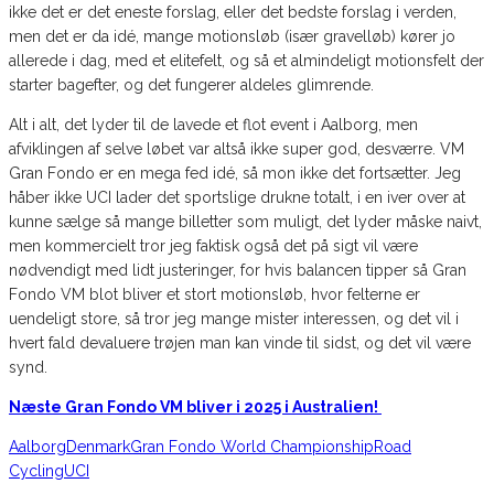
ikke det er det eneste forslag, eller det bedste forslag i verden,
men det er da idé, mange motionsløb (især gravelløb) kører jo
allerede i dag, med et elitefelt, og så et almindeligt motionsfelt der
starter bagefter, og det fungerer aldeles glimrende.
Alt i alt, det lyder til de lavede et flot event i Aalborg, men
afviklingen af selve løbet var altså ikke super god, desværre. VM
Gran Fondo er en mega fed idé, så mon ikke det fortsætter. Jeg
håber ikke UCI lader det sportslige drukne totalt, i en iver over at
kunne sælge så mange billetter som muligt, det lyder måske naivt,
men kommercielt tror jeg faktisk også det på sigt vil være
nødvendigt med lidt justeringer, for hvis balancen tipper så Gran
Fondo VM blot bliver et stort motionsløb, hvor felterne er
uendeligt store, så tror jeg mange mister interessen, og det vil i
hvert fald devaluere trøjen man kan vinde til sidst, og det vil være
synd.
Næste Gran Fondo VM bliver i 2025 i Australien!
Aalborg
Denmark
Gran Fondo World Championship
Road
Cycling
UCI