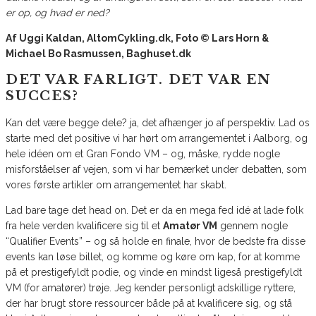
er op, og hvad er ned?
Af Uggi Kaldan, AltomCykling.dk, Foto © Lars Horn &
Michael Bo Rasmussen, Baghuset.dk
DET VAR FARLIGT. DET VAR EN
SUCCES?
Kan det være begge dele? ja, det afhænger jo af perspektiv. Lad os
starte med det positive vi har hørt om arrangementet i Aalborg, og
hele idéen om et Gran Fondo VM – og, måske, rydde nogle
misforståelser af vejen, som vi har bemærket under debatten, som
vores første artikler om arrangementet har skabt.
Lad bare tage det head on. Det er da en mega fed idé at lade folk
fra hele verden kvalificere sig til et
Amatør VM
gennem nogle
“Qualifier Events” – og så holde en finale, hvor de bedste fra disse
events kan løse billet, og komme og køre om kap, for at komme
på et prestigefyldt podie, og vinde en mindst ligeså prestigefyldt
VM (for amatører) trøje. Jeg kender personligt adskillige ryttere,
der har brugt store ressourcer både på at kvalificere sig, og stå