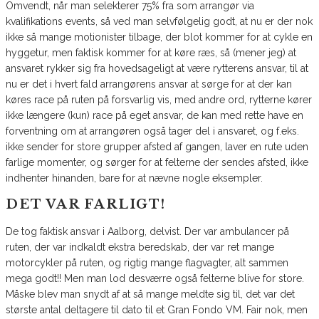
Omvendt, når man selekterer 75% fra som arrangør via
kvalifikations events, så ved man selvfølgelig godt, at nu er der nok
ikke så mange motionister tilbage, der blot kommer for at cykle en
hyggetur, men faktisk kommer for at køre ræs, så (mener jeg) at
ansvaret rykker sig fra hovedsageligt at være rytterens ansvar, til at
nu er det i hvert fald arrangørens ansvar at sørge for at der kan
køres race på ruten på forsvarlig vis, med andre ord, rytterne kører
ikke længere (kun) race på eget ansvar, de kan med rette have en
forventning om at arrangøren også tager del i ansvaret, og f.eks.
ikke sender for store grupper afsted af gangen, laver en rute uden
farlige momenter, og sørger for at felterne der sendes afsted, ikke
indhenter hinanden, bare for at nævne nogle eksempler.
DET VAR FARLIGT!
De tog faktisk ansvar i Aalborg, delvist. Der var ambulancer på
ruten, der var indkaldt ekstra beredskab, der var ret mange
motorcykler på ruten, og rigtig mange flagvagter, alt sammen
mega godt!! Men man lod desværre også felterne blive for store.
Måske blev man snydt af at så mange meldte sig til, det var det
største antal deltagere til dato til et Gran Fondo VM. Fair nok, men