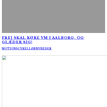
FREJ SKAL KØRE VM I AALBORG, OG
GLÆDER SIG!
MOTIONSCYKELLØB
NYHEDER
AltomCykling.dk 2025 | Tel.: +45 23 49 19 39