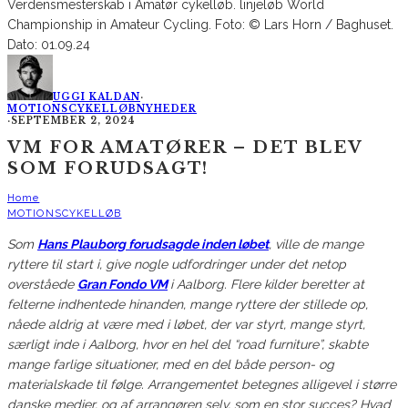
UGGI KALDAN
·
MOTIONSCYKELLØB
NYHEDER
·
SEPTEMBER 2, 2024
VM FOR AMATØRER – DET BLEV
SOM FORUDSAGT!
Home
MOTIONSCYKELLØB
Som
Hans Plauborg forudsagde inden løbet
, ville de mange
ryttere til start i, give nogle udfordringer under det netop
overståede
Gran Fondo VM
i Aalborg. Flere kilder beretter at
felterne indhentede hinanden, mange ryttere der stillede op,
nåede aldrig at være med i løbet, der var styrt, mange styrt,
særligt inde i Aalborg, hvor en hel del “road furniture”, skabte
mange farlige situationer, med en del både person- og
materialskade til følge. Arrangementet betegnes alligevel i større
danske medier, og af arrangøren selv, som en stor succes? Hvad