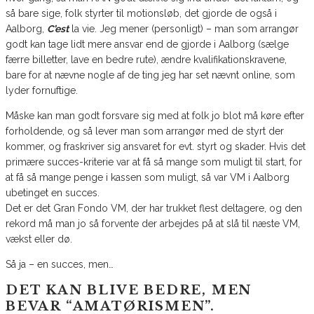
så bare sige, folk styrter til motionsløb, det gjorde de også i
Aalborg,
C’est
la vie. Jeg mener (personligt) – man som arrangør
godt kan tage lidt mere ansvar end de gjorde i Aalborg (sælge
færre billetter, lave en bedre rute), ændre kvalifikationskravene,
bare for at nævne nogle af de ting jeg har set nævnt online, som
lyder fornuftige.
Måske kan man godt forsvare sig med at folk jo blot må køre efter
forholdende, og så lever man som arrangør med de styrt der
kommer, og fraskriver sig ansvaret for evt. styrt og skader. Hvis det
primære succes-kriterie var at få så mange som muligt til start, for
at få så mange penge i kassen som muligt, så var VM i Aalborg
ubetinget en succes.
Det er det Gran Fondo VM, der har trukket flest deltagere, og den
rekord må man jo så forvente der arbejdes på at slå til næste VM,
vækst eller dø.
Så ja – en succes, men…
DET KAN BLIVE BEDRE, MEN
BEVAR “AMATØRISMEN”.