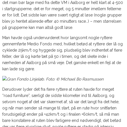
det man bør tage med fra dette VM i Aalborg er helt klart at 4-500
i startgrupperne, det er for meget, og 5 minutter imellem felterne
er for lidt. Det sidste kan være svært rigtigt at løse (nogle grupper
blev jo hentet allerede efter 40 minutters race…) – men størrelsen
på grupperne kan man altså godt løse.
Man havde også undervurderet hvor langsomt nogle ryttere
gennemførte Medio Fondo med, hvilket betød at ryttere der lå og
cyklede 25km/t og hyggede sig, pludselig blev indhentet af flere
felter, der lå og kørte tæt på 50 i timen, og det skete inde i
nærheden af Aalborg på små veje. Det ganske enkelt en fejl at de
kan lade sig gøre.
Derudover lyder det fra flere ryttere at ruten havde for meget
“road furniture”, særligt de sidste kilometer ind til Aalborg, og
selvom noget af det var skærmet af, så var det langt fra det hele,
og når man sender så mange til start, på en rute hvor snitfarten
forudsigeligt ender på +42km/t og i finalen +60km/t, så må man
bare konstatere at ruten blev farligere end nødvendigt, det betød
der var flere alvorlige styrt, nogle ryttere er stadig på intensiv.