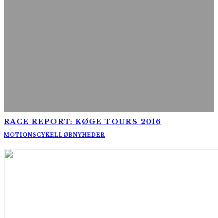
RACE REPORT: KØGE TOURS 2016
MOTIONSCYKELLØB
NYHEDER
AltomCykling.dk 2025 | Tel.: +45 23 49 19 39